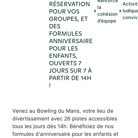
Renforce
RÉSERVATION
Activi
la
POUR VOS
ludiqu
cohésion
GROUPES, ET
conviv
d'équipe
DES
FORMULES
ANNIVERSAIRE
POUR LES
ENFANTS,
OUVERTS 7
JOURS SUR 7 À
PARTIR DE 14H
!
Venez au Bowling du Mans, votre lieu de
divertissement avec 26 pistes accessibles
tous les jours dès 14h. Bénéficiez de nos
formules d'anniversaire pour les enfants et