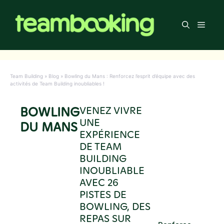
Aller
au
Men
contenu
Team Building
»
Blog
»
Bowling du Mans : Renforcez l’esprit d’équipe avec des
activités de Team Building inoubliables !
BOWLING
VENEZ VIVRE
UNE
DU MANS
EXPÉRIENCE
DE TEAM
BUILDING
INOUBLIABLE
AVEC 26
PISTES DE
BOWLING, DES
REPAS SUR