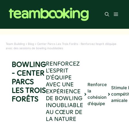
Aller
au
Men
contenu
Team Building
»
Blog
»
Center Parcs Les Trois Forêts : Renforcez l’esprit d’équipe
avec des sessions de bowling inoubliables
BOWLING
RENFORCEZ
L'ESPRIT
- CENTER
D'ÉQUIPE
PARCS
AVEC UNE
Renforce
Stimule 
LES TROIS
EXPÉRIENCE
la
compéti
FORÊTS
DE BOWLING
cohésion
amicale
d'équipe
INOUBLIABLE
AU CŒUR DE
LA NATURE