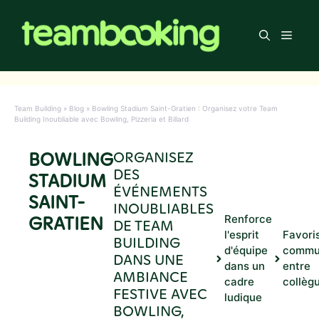
Aller
au
Men
contenu
Team Building
»
Blog
»
Bowling Stadium Saint-Gratien : Organisez votre Team
Building Inoubliable avec Bowling, Pizzeria et Billard
BOWLING
ORGANISEZ
DES
STADIUM
ÉVÉNEMENTS
SAINT-
INOUBLIABLES
GRATIEN
Renforce
DE TEAM
l'esprit
Favoris
BUILDING
d'équipe
commu
DANS UNE
dans un
entre
AMBIANCE
cadre
collèg
FESTIVE AVEC
ludique
BOWLING,