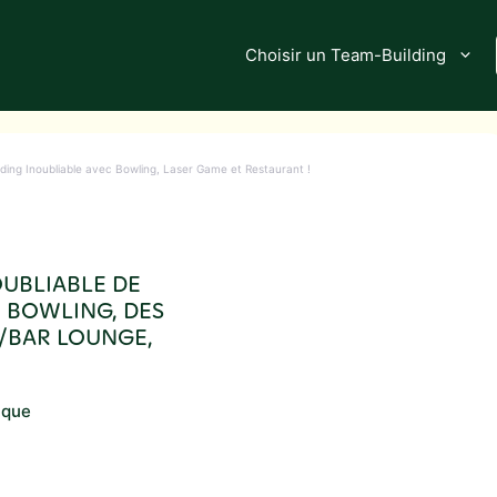
Choisir un Team-Building
ing Inoubliable avec Bowling, Laser Game et Restaurant !
OUBLIABLE DE
E BOWLING, DES
T/BAR LOUNGE,
ique