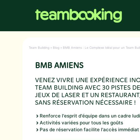
Aller
au
contenu
Team Building
»
Blog
»
BMB Amiens : Le Complexe Idéal pour un Team Build
BMB AMIENS
VENEZ VIVRE UNE EXPÉRIENCE IN
TEAM BUILDING AVEC 30 PISTES D
JEUX DE LASER ET UN RESTAURAN
SANS RÉSERVATION NÉCESSAIRE !
Renforce l'esprit d'équipe dans un cadre lud
Activités variées pour tous les goûts
Pas de réservation facilite l'accès immédiat