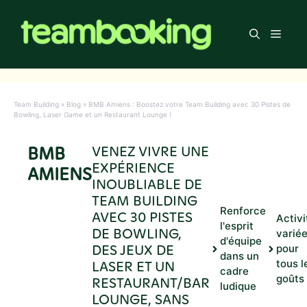
Aller
au
Men
contenu
Team Building
»
Blog
»
BMB Amiens : Boostez votre Team Building avec 30 Pistes de
Bowling, Laser Game et un Restaurant Lounge !
BMB
VENEZ VIVRE UNE
EXPÉRIENCE
AMIENS
INOUBLIABLE DE
TEAM BUILDING
Renforce
AVEC 30 PISTES
Activi
l'esprit
DE BOWLING,
varié
d'équipe
DES JEUX DE
pour
dans un
LASER ET UN
tous l
cadre
goûts
RESTAURANT/BAR
ludique
LOUNGE, SANS