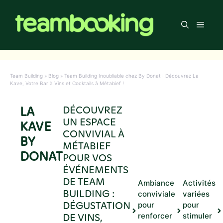
Aller
au
Men
contenu
Team Building
»
Blog
»
Team Building Inoubliable chez By Donat : Découvrez La
Kave, Votre Bar à Vins et Cocktails à Métabief !
LA
DÉCOUVREZ
UN ESPACE
KAVE
CONVIVIAL À
BY
MÉTABIEF
DONAT
POUR VOS
ÉVÉNEMENTS
DE TEAM
Ambiance
Activités
BUILDING :
conviviale
variées
DÉGUSTATION
pour
pour
DE VINS,
renforcer
stimuler