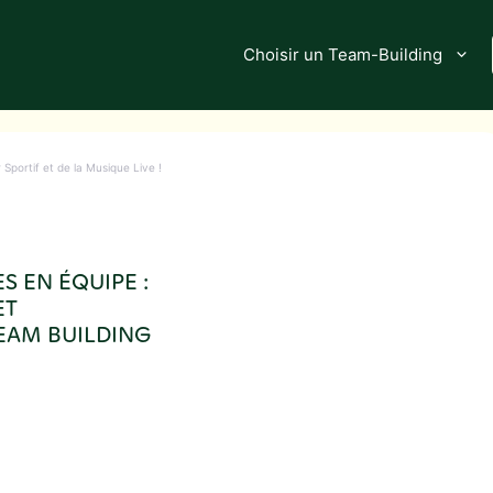
Choisir un Team-Building
Sportif et de la Musique Live !
S EN ÉQUIPE :
ET
EAM BUILDING