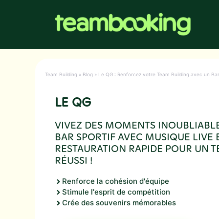
Aller
au
contenu
Team Building
»
Blog
»
Le QG : Renforcez votre Team Building avec un Bar 
LE QG
VIVEZ DES MOMENTS INOUBLIABLE
BAR SPORTIF AVEC MUSIQUE LIVE 
RESTAURATION RAPIDE POUR UN T
RÉUSSI !
Renforce la cohésion d'équipe
Stimule l'esprit de compétition
Crée des souvenirs mémorables