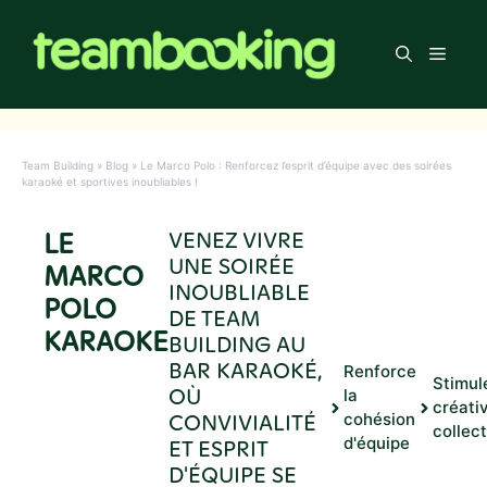
Aller
au
Men
contenu
Team Building
»
Blog
»
Le Marco Polo : Renforcez l’esprit d’équipe avec des soirées
karaoké et sportives inoubliables !
LE
VENEZ VIVRE
UNE SOIRÉE
MARCO
INOUBLIABLE
POLO
DE TEAM
KARAOKE
BUILDING AU
BAR KARAOKÉ,
Renforce
Stimul
OÙ
la
créativ
CONVIVIALITÉ
cohésion
collec
d'équipe
ET ESPRIT
D'ÉQUIPE SE