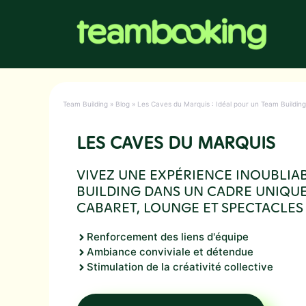
Aller
au
contenu
Team Building
»
Blog
»
Les Caves du Marquis : Idéal pour un Team Buildin
LES CAVES DU MARQUIS
VIVEZ UNE EXPÉRIENCE INOUBLIA
BUILDING DANS UN CADRE UNIQUE
CABARET, LOUNGE ET SPECTACLES 
Renforcement des liens d'équipe
Ambiance conviviale et détendue
Stimulation de la créativité collective