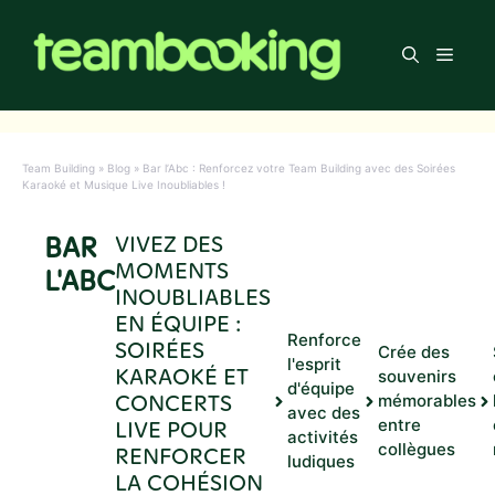
Aller
au
Men
contenu
Team Building
»
Blog
»
Bar l’Abc : Renforcez votre Team Building avec des Soirées
Karaoké et Musique Live Inoubliables !
BAR
VIVEZ DES
MOMENTS
L'ABC
INOUBLIABLES
EN ÉQUIPE :
Renforce
SOIRÉES
Crée des
l'esprit
KARAOKÉ ET
souvenirs
d'équipe
CONCERTS
mémorables
avec des
LIVE POUR
entre
activités
collègues
RENFORCER
ludiques
LA COHÉSION