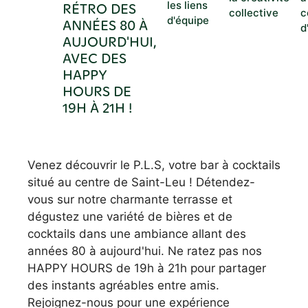
les liens
RÉTRO DES
collective
c
d'équipe
ANNÉES 80 À
d
AUJOURD'HUI,
AVEC DES
HAPPY
HOURS DE
19H À 21H !
Venez découvrir le P.L.S, votre bar à cocktails
situé au centre de Saint-Leu ! Détendez-
vous sur notre charmante terrasse et
dégustez une variété de bières et de
cocktails dans une ambiance allant des
années 80 à aujourd'hui. Ne ratez pas nos
HAPPY HOURS de 19h à 21h pour partager
des instants agréables entre amis.
Rejoignez-nous pour une expérience