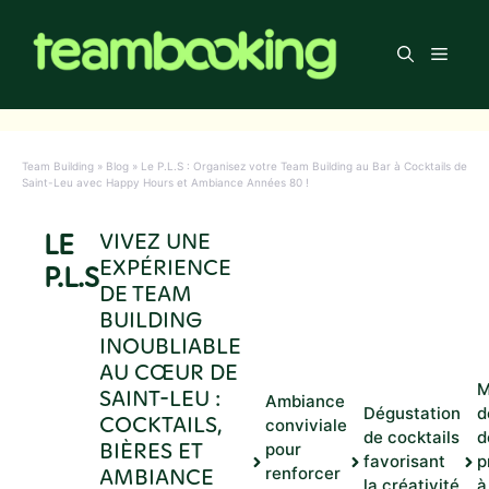
Aller
au
Men
contenu
Team Building
»
Blog
»
Le P.L.S : Organisez votre Team Building au Bar à Cocktails de
Saint-Leu avec Happy Hours et Ambiance Années 80 !
LE
VIVEZ UNE
EXPÉRIENCE
P.L.S
DE TEAM
BUILDING
INOUBLIABLE
AU CŒUR DE
M
SAINT-LEU :
Ambiance
Dégustation
d
COCKTAILS,
conviviale
de cocktails
d
BIÈRES ET
pour
favorisant
p
AMBIANCE
renforcer
la créativité
à