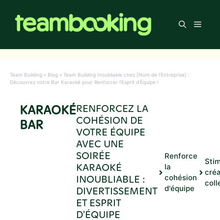
Aller
au
Men
contenu
Team Building
»
Blog
»
Team Building Inoubliable chez [Nom de l’Entreprise] :
Découvrez notre Bar Karaoké pour Renforcer l’Esprit d’Équipe !
KARAOKÉ
RENFORCEZ LA
COHÉSION DE
BAR
VOTRE ÉQUIPE
AVEC UNE
SOIRÉE
Renforce
Stim
KARAOKÉ
la
créa
INOUBLIABLE :
cohésion
coll
d'équipe
DIVERTISSEMENT
ET ESPRIT
D'ÉQUIPE