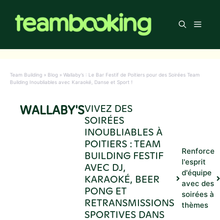
Aller
au
Men
contenu
Team Building
»
Blog
»
Wallaby’s : Le Bar Festif de Poitiers pour des Soirées Team
Building Inoubliables avec Karaoké, Danse et Sport !
WALLABY'S
VIVEZ DES
SOIRÉES
INOUBLIABLES À
POITIERS : TEAM
Renforce
BUILDING FESTIF
l'esprit
AVEC DJ,
d'équipe
KARAOKÉ, BEER
avec des
PONG ET
soirées à
RETRANSMISSIONS
thèmes
SPORTIVES DANS