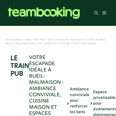
Aller
au
Men
contenu
Team Building
»
Blog
»
Train Pub : Votre Destination Idéale pour un Team Building
Réussi à Rueil-Malmaison avec Ambiance Conviviale et Plats Faits Maison
LE
VOTRE
ESCAPADE
TRAIN
IDÉALE À
PUB
RUEIL-
MALMAISON :
AMBIANCE
Ambiance
Espace
CONVIVIALE,
conviviale
privatisable
CUISINE
pour
pour
MAISON ET
renforcer
événement
les liens
ESPACES
d'entreprise