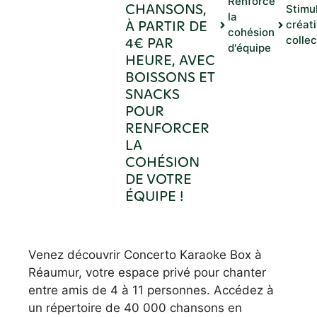
Renforce
CHANSONS,
Stimul
la
À PARTIR DE
créati
cohésion
4€ PAR
collec
d'équipe
HEURE, AVEC
BOISSONS ET
SNACKS
POUR
RENFORCER
LA
COHÉSION
DE VOTRE
ÉQUIPE !
Venez découvrir Concerto Karaoke Box à
Réaumur, votre espace privé pour chanter
entre amis de 4 à 11 personnes. Accédez à
un répertoire de 40 000 chansons en