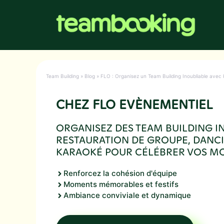
Aller
au
contenu
Team Building
»
Blog
»
FLO : Organisez un Team Building Inoubliable ave
CHEZ FLO EVÈNEMENTIEL
ORGANISEZ DES TEAM BUILDING IN
RESTAURATION DE GROUPE, DANCI
KARAOKÉ POUR CÉLÉBRER VOS MO
Renforcez la cohésion d'équipe
Moments mémorables et festifs
Ambiance conviviale et dynamique