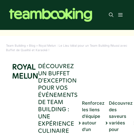
Aller
au
Men
contenu
Team Building
»
Blog
»
Royal Melun : Le Lieu Idéal pour un Team Building Réussi avec
Buffet de Qualité et Karaoké !
ROYAL
DÉCOUVREZ
UN BUFFET
MELUN
D'EXCEPTION
POUR VOS
ÉVÉNEMENTS
DE TEAM
Renforcez
Découvrez
BUILDING :
les liens
des
UNE
d'équipe
saveurs
EXPÉRIENCE
autour
variées
CULINAIRE
d'un
pour