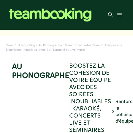
Aller
au
Men
contenu
Team Building
»
Blog
»
Au Phonographe : Transformez votre Team Building en une
Expérience Inoubliable avec Bar, Karaoké et Live Music !
AU
BOOSTEZ LA
COHÉSION DE
PHONOGRAPHE
VOTRE ÉQUIPE
AVEC DES
SOIRÉES
INOUBLIABLES
Renforc
: KARAOKÉ,
la
CONCERTS
cohésio
d'équip
LIVE ET
SÉMINAIRES