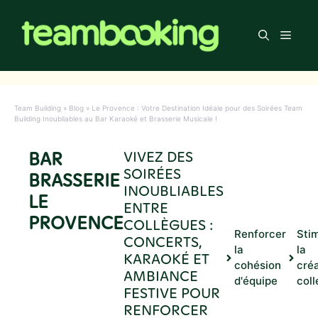
Aller
au
Men
contenu
Team Building
»
Blog
»
Le Provence : Votre Destination Idéale pour des Soirées Team
Building Inoubliables au Bar Karaoké et Brasserie Musicale !
BAR
VIVEZ DES
SOIRÉES
BRASSERIE
INOUBLIABLES
LE
ENTRE
PROVENCE
COLLÈGUES :
Renforcer
Sti
CONCERTS,
la
la
KARAOKÉ ET
cohésion
créa
AMBIANCE
d'équipe
coll
FESTIVE POUR
RENFORCER