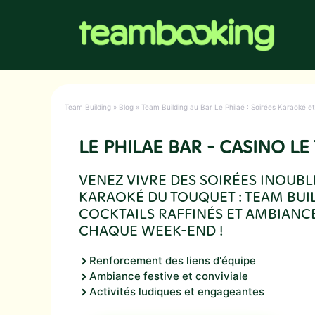
Aller
au
contenu
Team Building
»
Blog
»
Team Building au Bar Le Philaé : Soirées Karaoké e
LE PHILAE BAR - CASINO L
VENEZ VIVRE DES SOIRÉES INOUBL
KARAOKÉ DU TOUQUET : TEAM BUI
COCKTAILS RAFFINÉS ET AMBIANCE
CHAQUE WEEK-END !
Renforcement des liens d'équipe
Ambiance festive et conviviale
Activités ludiques et engageantes