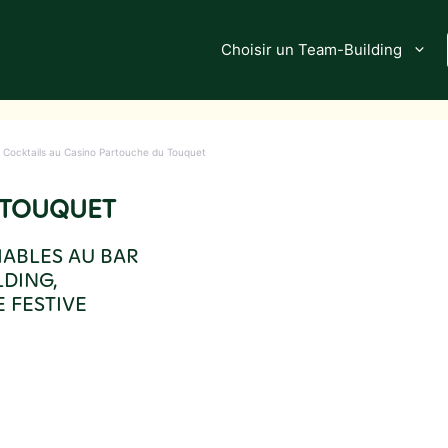
Choisir un Team-Building
t Cocktails au Casino Partouche du Touquet
E TOUQUET
IABLES AU BAR
LDING,
 FESTIVE