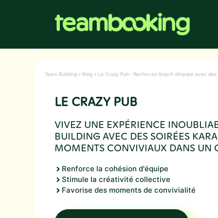
Aller
au
contenu
Team Building
»
Blog
»
Le Crazy Pub : Renforcez l’esprit d’équipe avec des 
LE CRAZY PUB
VIVEZ UNE EXPÉRIENCE INOUBLIA
BUILDING AVEC DES SOIRÉES KARA
MOMENTS CONVIVIAUX DANS UN C
Renforce la cohésion d'équipe
Stimule la créativité collective
Favorise des moments de convivialité