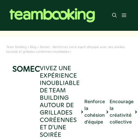
Aller
au
Men
contenu
Team Building
»
Blog
»
Somec : Renforcez votre esprit d’équipe avec des soirées
karaoké et grillades coréennes inoubliables !
SOMEC
VIVEZ UNE
EXPÉRIENCE
INOUBLIABLE
DE TEAM
BUILDING
Renforce
Encourage
AUTOUR DE
la
la
GRILLADES
cohésion
créativité
CORÉENNES
d'équipe
collective
ET D'UNE
SOIRÉE