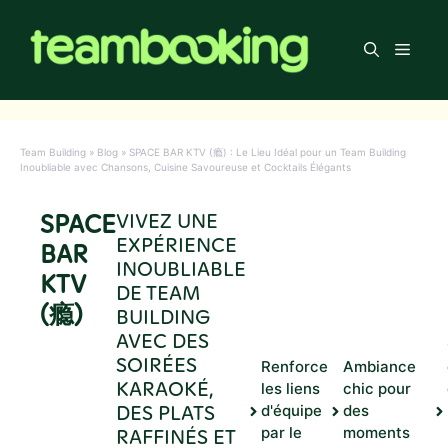
Aller
au
Men
contenu
Team Building
»
Blog
»
SPACE BAR KTV (瘾) : Le Lieu Idéal pour un Team Building
Inoubliable avec Chansons, Cuisine Savoureuse et Cocktails Élégants
SPACE
VIVEZ UNE
EXPÉRIENCE
BAR
INOUBLIABLE
KTV
DE TEAM
(瘾)
BUILDING
AVEC DES
SOIRÉES
Renforce
Ambiance
KARAOKÉ,
les liens
chic pour
DES PLATS
d'équipe
des
RAFFINÉS ET
par le
moments