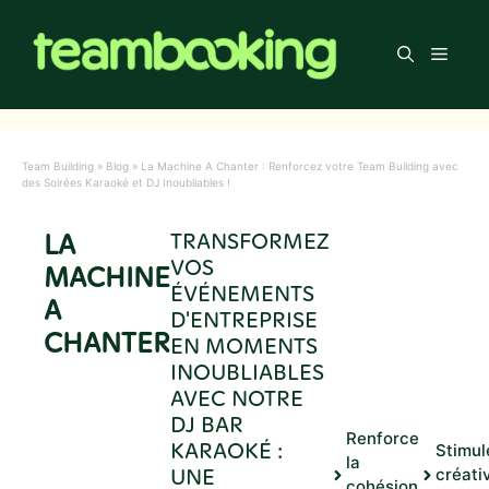
Aller
au
Men
contenu
Team Building
»
Blog
»
La Machine A Chanter : Renforcez votre Team Building avec
des Soirées Karaoké et DJ Inoubliables !
LA
TRANSFORMEZ
VOS
MACHINE
ÉVÉNEMENTS
A
D'ENTREPRISE
CHANTER
EN MOMENTS
INOUBLIABLES
AVEC NOTRE
DJ BAR
Renforce
KARAOKÉ :
Stimul
la
UNE
créati
cohésion