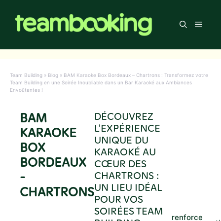
Aller
au
Men
contenu
Team Building
»
Blog
»
BAM Karaoke Box Bordeaux – Chartrons : Transformez votre
Team Building en une Soirée Inoubliable dans un Bar Karaoké aux Ambiances
Envoûtantes !
BAM
DÉCOUVREZ
L'EXPÉRIENCE
KARAOKE
UNIQUE DU
BOX
KARAOKÉ AU
BORDEAUX
CŒUR DES
-
CHARTRONS :
UN LIEU IDÉAL
CHARTRONS
POUR VOS
SOIRÉES TEAM
renforce