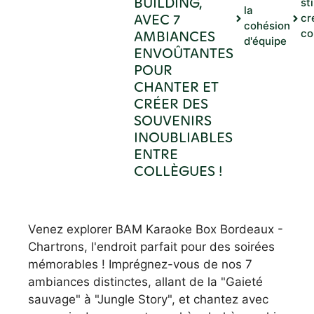
BUILDING,
st
la
AVEC 7
cr
cohésion
AMBIANCES
co
d'équipe
ENVOÛTANTES
POUR
CHANTER ET
CRÉER DES
SOUVENIRS
INOUBLIABLES
ENTRE
COLLÈGUES !
Venez explorer BAM Karaoke Box Bordeaux -
Chartrons, l'endroit parfait pour des soirées
mémorables ! Imprégnez-vous de nos 7
ambiances distinctes, allant de la "Gaieté
sauvage" à "Jungle Story", et chantez avec