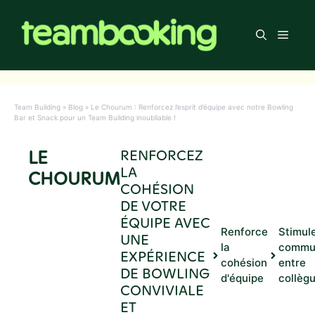
Aller
au
Men
contenu
Team Building
»
Blog
»
Le Chourum : Renforcez l’esprit d’équipe avec notre Bowling
Bar et Snack pour un Team Building inoubliable !
LE
RENFORCEZ
LA
CHOURUM
COHÉSION
DE VOTRE
ÉQUIPE AVEC
Renforce
Stimule
UNE
la
commun
EXPÉRIENCE
cohésion
entre
DE BOWLING
d'équipe
collèg
CONVIVIALE
ET