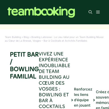
Aller
au
Men
contenu
Team Building
»
Blog
»
Bowling Labresse : Le Lieu Idéal pour un Team Building Réussi
au Cœur de La Bresse, Vosges – Bar à Cocktails et Activités Familiales
PETIT BAR
VIVEZ UNE
EXPÉRIENCE
/
INOUBLIABLE
BOWLING
DE TEAM
FAMILIAL
BUILDING AU
CŒUR DES
VOSGES :
Renforcez
Créez 
BOWLING ET
les liens
souven
BAR À
d'équipe
mémora
COCKTAILS
en jouant
en fami