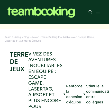
Aller
au
Men
contenu
Team Building
»
Blog
»
Avalon : Team Building Inoubliable avec Escape Game,
Lasertag et Aventures Épiques
TERRE
VIVEZ DES
AVENTURES
DE
INOUBLIABLES
JEUX
EN ÉQUIPE :
ESCAPE
GAME,
Renforce
Stimule la
LASERTAG,
la
communicat
AIRSOFT ET
cohésion
entre
PLUS ENCORE
d'équipe
collègues
POUR