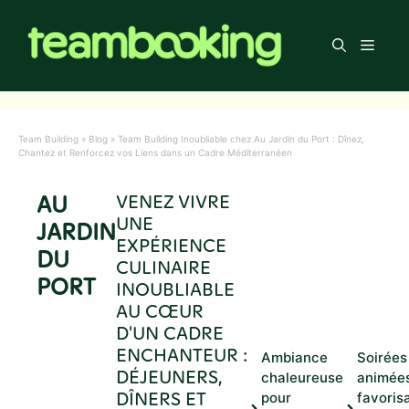
Aller
au
Men
contenu
Team Building
»
Blog
»
Team Building Inoubliable chez Au Jardin du Port : Dînez,
Chantez et Renforcez vos Liens dans un Cadre Méditerranéen
AU
VENEZ VIVRE
UNE
JARDIN
EXPÉRIENCE
DU
CULINAIRE
PORT
INOUBLIABLE
AU CŒUR
D'UN CADRE
ENCHANTEUR :
Ambiance
Soirées
DÉJEUNERS,
chaleureuse
animée
DÎNERS ET
pour
favoris