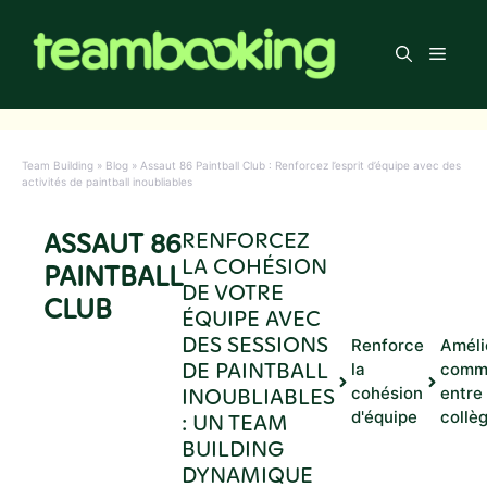
Aller
au
Men
contenu
Team Building
»
Blog
»
Assaut 86 Paintball Club : Renforcez l’esprit d’équipe avec des
activités de paintball inoubliables
ASSAUT 86
RENFORCEZ
LA COHÉSION
PAINTBALL
DE VOTRE
CLUB
ÉQUIPE AVEC
DES SESSIONS
Renforce
Améli
DE PAINTBALL
la
comm
INOUBLIABLES
cohésion
entre
d'équipe
collè
: UN TEAM
BUILDING
DYNAMIQUE