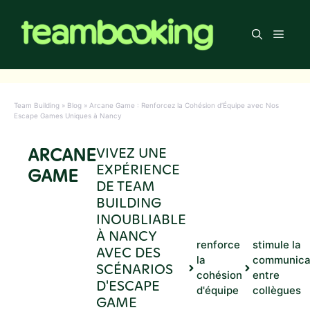
Aller
au
Men
contenu
Team Building
»
Blog
»
Arcane Game : Renforcez la Cohésion d’Équipe avec Nos
Escape Games Uniques à Nancy
ARCANE
VIVEZ UNE
EXPÉRIENCE
GAME
DE TEAM
BUILDING
INOUBLIABLE
À NANCY
renforce
stimule la
AVEC DES
la
communica
SCÉNARIOS
cohésion
entre
D'ESCAPE
d'équipe
collègues
GAME