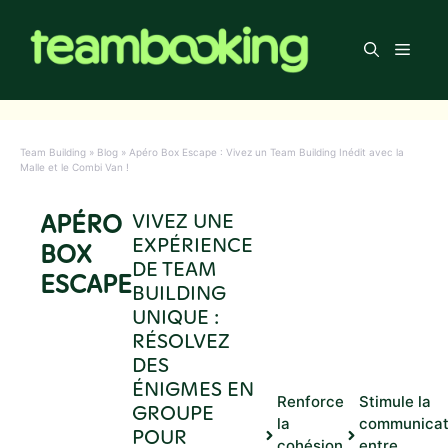
Aller
au
Men
contenu
Team Building
»
Blog
»
Apéro Box Escape : Vivez un Team Building Inédit avec la
Malle et le Combi Van !
APÉRO
VIVEZ UNE
EXPÉRIENCE
BOX
DE TEAM
ESCAPE
BUILDING
UNIQUE :
RÉSOLVEZ
DES
ÉNIGMES EN
Renforce
Stimule la
GROUPE
la
communicat
POUR
cohésion
entre