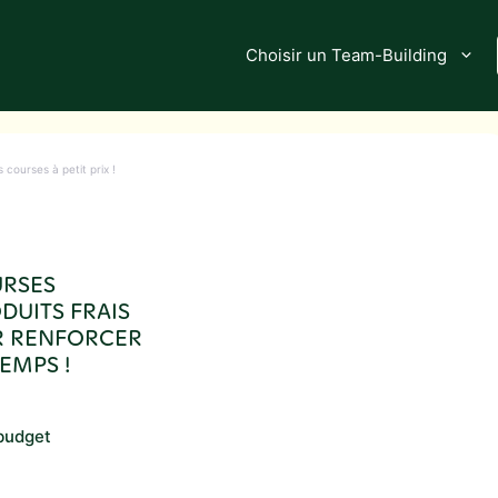
Choisir un Team-Building
 courses à petit prix !
URSES
ODUITS FRAIS
UR RENFORCER
TEMPS !
 budget