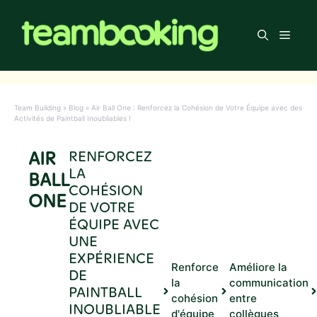
Aller
au
Men
contenu
Team Building
»
Blog
»
Air Ball One : Renforcez la Cohésion de Votre Équipe avec des
Activités de Paintball Inoubliables !
AIR
RENFORCEZ
LA
BALL
COHÉSION
ONE
DE VOTRE
ÉQUIPE AVEC
UNE
EXPÉRIENCE
Renforce
Améliore la
DE
la
communication
PAINTBALL
cohésion
entre
INOUBLIABLE
d'équipe
collègues