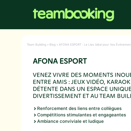
Aller
au
contenu
Team Building
»
Blog
»
AFONA ESPORT : Le Lieu Idéal pour Vos Événements
AFONA ESPORT
VENEZ VIVRE DES MOMENTS INOU
ENTRE AMIS : JEUX VIDÉO, KARAOK
DÉTENTE DANS UN ESPACE UNIQUE
DIVERTISSEMENT ET AU TEAM BUIL
Renforcement des liens entre collègues
Compétitions stimulantes et engageantes
Ambiance conviviale et ludique