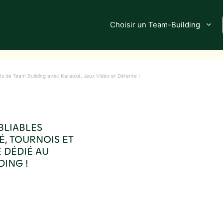
Choisir un Team-Building
 de Team Building avec Karaoké, Jeux Vidéo et Détente !
BLIABLES
É, TOURNOIS ET
 DÉDIÉ AU
DING !