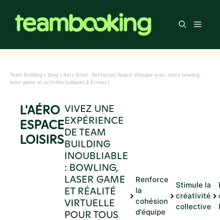
Aller
au
Men
contenu
Team Building
»
Blog
»
Aéro Bowl : Renforcez l’esprit d’équipe avec notre bowling,
laser game et activités ludiques à Évreux !
L'AÉRO
VIVEZ UNE
EXPÉRIENCE
ESPACE
DE TEAM
LOISIRS
BUILDING
INOUBLIABLE
: BOWLING,
LASER GAME
Renforce
Stimule la
ET RÉALITÉ
la
créativité
VIRTUELLE
cohésion
collective
d'équipe
POUR TOUS