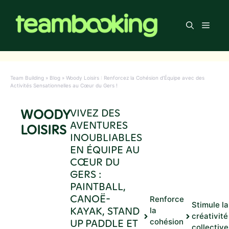
Aller
au
Men
contenu
Team Building
»
Blog
»
Woody Loisirs : Renforcez la Cohésion d’Équipe avec des
Activités Sensationnelles au Cœur du Gers !
WOODY
VIVEZ DES
AVENTURES
LOISIRS
INOUBLIABLES
EN ÉQUIPE AU
CŒUR DU
GERS :
PAINTBALL,
CANOË-
Renforce
Stimule la
KAYAK, STAND
la
créativité
UP PADDLE ET
cohésion
collective