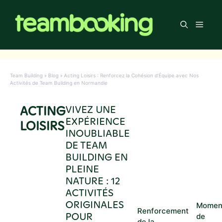
Aller
au
Men
contenu
Team Building
»
Blog
»
Acting Loisirs : Renforcez la Cohésion d’Équipe avec Nos
Activités de Team Building en Normandie
ACTING
VIVEZ UNE
EXPÉRIENCE
LOISIRS
INOUBLIABLE
DE TEAM
BUILDING EN
PLEINE
NATURE : 12
ACTIVITÉS
ORIGINALES
Momen
Renforcement
POUR
de
de la