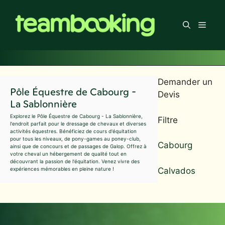
Aller
au
Men
contenu
Demander un
Pôle Équestre de Cabourg -
Devis
La Sablonnière
Explorez le Pôle Équestre de Cabourg - La Sablonnière,
Filtre
l'endroit parfait pour le dressage de chevaux et diverses
activités équestres. Bénéficiez de cours d'équitation
pour tous les niveaux, de pony-games au poney-club,
Cabourg
ainsi que de concours et de passages de Galop. Offrez à
votre cheval un hébergement de qualité tout en
découvrant la passion de l'équitation. Venez vivre des
Calvados
expériences mémorables en pleine nature !