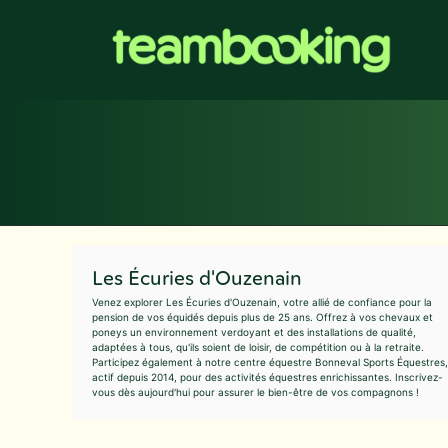
Aller
au
contenu
Les Écuries d'Ouzenain
Venez explorer Les Écuries d'Ouzenain, votre allié de confiance pour la
pension de vos équidés depuis plus de 25 ans. Offrez à vos chevaux et
poneys un environnement verdoyant et des installations de qualité,
adaptées à tous, qu'ils soient de loisir, de compétition ou à la retraite.
Participez également à notre centre équestre Bonneval Sports Équestres,
actif depuis 2014, pour des activités équestres enrichissantes. Inscrivez-
vous dès aujourd'hui pour assurer le bien-être de vos compagnons !