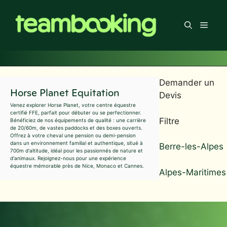
Aller
au
Men
contenu
Demander un
Horse Planet Equitation
Devis
Venez explorer Horse Planet, votre centre équestre
certifié FFE, parfait pour débuter ou se perfectionner.
Filtre
Bénéficiez de nos équipements de qualité : une carrière
de 20/60m, de vastes paddocks et des boxes ouverts.
Offrez à votre cheval une pension ou demi-pension
dans un environnement familial et authentique, situé à
Berre-les-Alpes
700m d'altitude, idéal pour les passionnés de nature et
d'animaux. Rejoignez-nous pour une expérience
équestre mémorable près de Nice, Monaco et Cannes.
Alpes-Maritimes