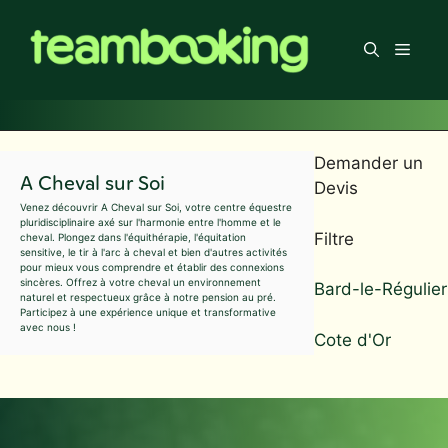
Aller
au
Men
contenu
Demander un
A Cheval sur Soi
Devis
Venez découvrir A Cheval sur Soi, votre centre équestre
pluridisciplinaire axé sur l'harmonie entre l'homme et le
Filtre
cheval. Plongez dans l'équithérapie, l'équitation
sensitive, le tir à l'arc à cheval et bien d'autres activités
pour mieux vous comprendre et établir des connexions
sincères. Offrez à votre cheval un environnement
Bard-le-Régulier
naturel et respectueux grâce à notre pension au pré.
Participez à une expérience unique et transformative
avec nous !
Cote d'Or