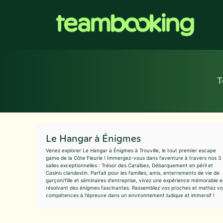
Aller
au
contenu
T
Le Hangar à Énigmes
Venez explorer Le Hangar à Énigmes à Trouville, le tout premier escape
game de la Côte Fleurie ! Immergez-vous dans l'aventure à travers nos 3
salles exceptionnelles : Trésor des Caraïbes, Débarquement en péril et
Casino clandestin. Parfait pour les familles, amis, enterrements de vie de
garçon/fille et séminaires d'entreprise, vivez une expérience mémorable 
résolvant des énigmes fascinantes. Rassemblez vos proches et mettez vo
compétences à l'épreuve dans un environnement ludique et immersif !