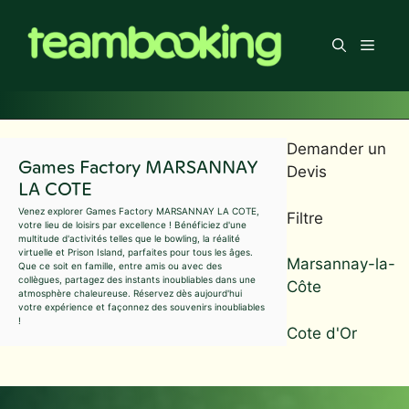
Aller
au
Men
contenu
Demander un
Games Factory MARSANNAY
Devis
LA COTE
Venez explorer Games Factory MARSANNAY LA COTE,
Filtre
votre lieu de loisirs par excellence ! Bénéficiez d'une
multitude d'activités telles que le bowling, la réalité
virtuelle et Prison Island, parfaites pour tous les âges.
Marsannay-la-
Que ce soit en famille, entre amis ou avec des
collègues, partagez des instants inoubliables dans une
Côte
atmosphère chaleureuse. Réservez dès aujourd'hui
votre expérience et façonnez des souvenirs inoubliables
!
Cote d'Or