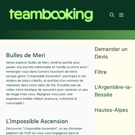
Aller
au
Men
contenu
Demander un
Bulles de Meri
Devis
Venez explorer Bulles de Meri, l'endroit parfait pour
passer une journée mémorable en famille ou entre amis !
Filtre
Immergez-vous dans l'univers fascinant de notre
escape game "L'impossible Ascension", participez à nos
ateliers de loisirs créatifs, et profitez d'un moment de
relaxation dans notre salon de thé. N'oubliez pas de
L'Argentière-la-
visiter notre boutique de souvenirs pour ramener un peu
Bessée
de magie chez vous. Rejoignez-nous pour une
expérience inédite mêlant aventure, créativité et
convivialité !
Hautes-Alpes
L'impossible Ascension
Découvrez "L'impossible Ascension", un jeu d'évasion
palpitant de 1h30 où vous vous engagerez dans la