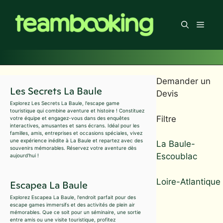
Aller
au
Men
contenu
Demander un
Les Secrets La Baule
Devis
Explorez Les Secrets La Baule, l'escape game
touristique qui combine aventure et histoire ! Constituez
Filtre
votre équipe et engagez-vous dans des enquêtes
interactives, amusantes et sans écrans. Idéal pour les
familles, amis, entreprises et occasions spéciales, vivez
une expérience inédite à La Baule et repartez avec des
La Baule-
souvenirs mémorables. Réservez votre aventure dès
Escoublac
aujourd'hui !
Loire-Atlantique
Escapea La Baule
Explorez Escapea La Baule, l'endroit parfait pour des
escape games immersifs et des activités de plein air
mémorables. Que ce soit pour un séminaire, une sortie
entre amis ou une visite touristique, profitez