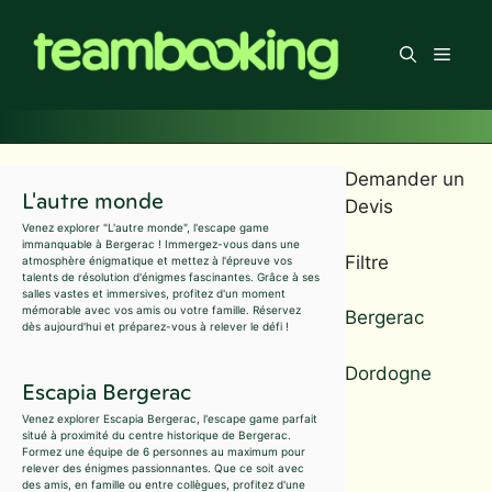
Aller
au
Men
contenu
Demander un
L'autre monde
Devis
Venez explorer "L'autre monde", l'escape game
immanquable à Bergerac ! Immergez-vous dans une
Filtre
atmosphère énigmatique et mettez à l'épreuve vos
talents de résolution d'énigmes fascinantes. Grâce à ses
salles vastes et immersives, profitez d'un moment
mémorable avec vos amis ou votre famille. Réservez
Bergerac
dès aujourd'hui et préparez-vous à relever le défi !
Dordogne
Escapia Bergerac
Venez explorer Escapia Bergerac, l'escape game parfait
situé à proximité du centre historique de Bergerac.
Formez une équipe de 6 personnes au maximum pour
relever des énigmes passionnantes. Que ce soit avec
des amis, en famille ou entre collègues, profitez d'une