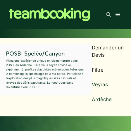
Aller
au
Men
contenu
Demander un
POSBI Spéléo/Canyon
Devis
Vivez une expérience unique en pleine nature avec
POSBI en Ardèche ! Que vous soyez novice ou
Filtre
expérimenté, profitez d'activités mémorables telles que
le canyoning, la spéléologie et la via corda. Participez à
l'exploration des plus magnifiques sites naturels et
relevez des défis captivants. Lancez-vous dans
Veyras
l'aventure avec POSBI !
Ardèche