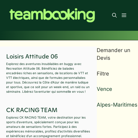
Aller
au
Men
contenu
Demander un
Loisirs Attitude 06
Devis
Explorez des aventures inoubliables en buggy avec
Recreation Attitude 06. Bénéficiez de balades
Filtre
encadrées riches en sensations, de locations de VTT et
VTT électriques, ainsi que de formules personnalisées
pour tous. Découvrez la Côte d'Azur de manière ludique
et sportive, que ce soit pour un week-end, un raid ou un
Vence
séminaire. Libérez l'aventurier qui sommeille en vous !
Alpes-Maritimes
CK RACING TEAM
Explorez CK RACING TEAM, votre destination pour les
sports d'aventure, spécialement conçue pour les
amateurs de sensations fortes. Participez à des
expériences mémorables, profitez d'activités diversifiées
et bénéficiez d'un accompagnement professionnel.