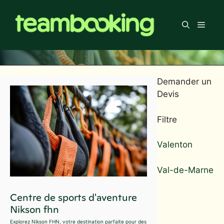
Aller
au
Men
contenu
Demander un
Devis
Filtre
Valenton
Val-de-Marne
Centre de sports d'aventure
Nikson fhn
Explorez Nikson FHN, votre destination parfaite pour des